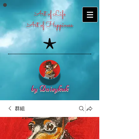
Art of Life
​Art of Happiness
by Daisykuk
群組