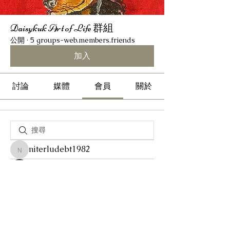
Daisykuk Art of Life 群組
公開
·
5 groups-web.members.friends
加入
討論
媒體
會員
關於
niterludebt1982
niterludebt1982
Travis Rohrer
Akash Tyagi
Sonu Pawar
Daisykuk Wong